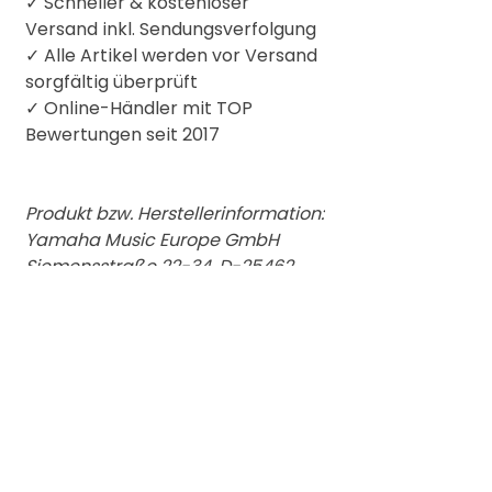
✓ Schneller & kostenloser
Versand inkl. Sendungsverfolgung
✓ Alle Artikel werden vor Versand
sorgfältig überprüft
✓
Online-Händler mit TOP
Bewertungen seit 2017
Produkt bzw. Herstellerinformation:
Yamaha Music Europe GmbH
Siemensstraße 22-34, D-25462
Rellingen
info@yamaha.de
Weitere Informationen auf
Anfrage