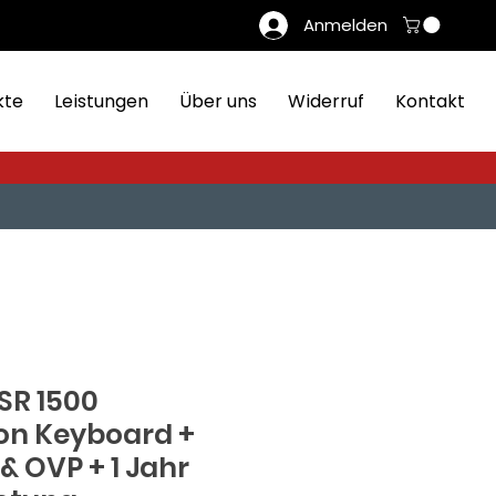
Anmelden
kte
Leistungen
Über uns
Widerruf
Kontakt
R 1500
on Keyboard +
& OVP + 1 Jahr