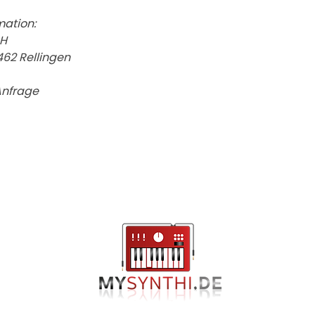
mation:
bH
62 Rellingen
Anfrage