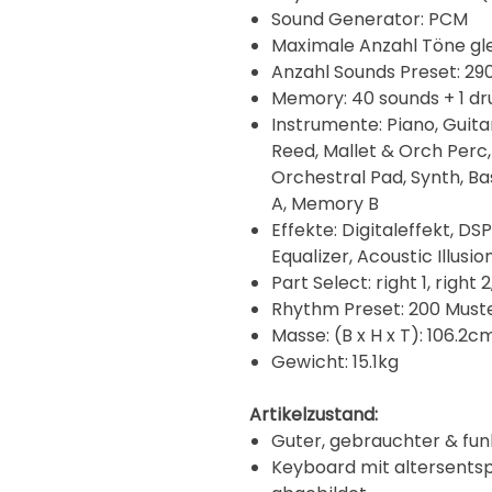
Sound Generator: PCM
Maximale Anzahl Töne gle
Anzahl Sounds Preset: 290
Memory: 40 sounds + 1 dr
Instrumente: Piano, Guitar
Reed, Mallet & Orch Perc
Orchestral Pad, Synth, B
A, Memory B
Effekte: Digitaleffekt, DSP
Equalizer, Acoustic Illusio
Part Select: right 1, right 2,
Rhythm Preset: 200 Muste
Masse: (B x H x T): 106.2
Gewicht: 15.1kg
Artikelzustand:
Guter, gebrauchter & fun
Keyboard mit altersent