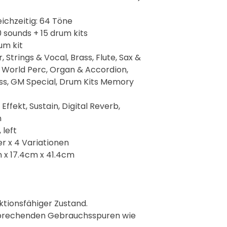
ichzeitig: 64 Töne
 sounds + 15 drum kits
um kit
, Strings & Vocal, Brass, Flute, Sax &
, World Perc, Organ & Accordion,
ass, GM Special, Drum Kits Memory
 Effekt, Sustain, Digital Reverb,
n
 left
r x 4 Variationen
cm x 17.4cm x 41.4cm
ktionsfähiger Zustand.
sprechenden Gebrauchsspuren wie