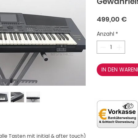
Gewährlei
Pre
499,00 €
Anzahl
*
IN DEN WARE
lle Tasten mit initial & after touch)