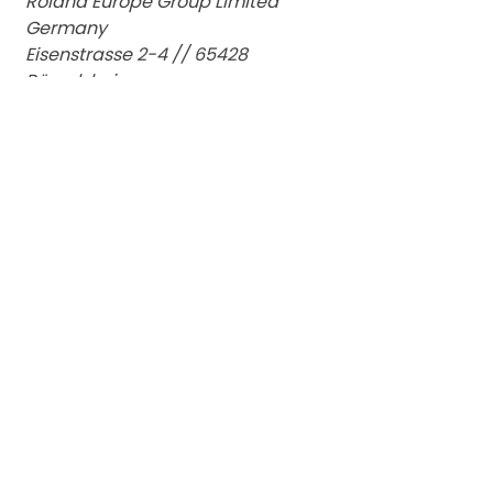
Roland Europe Group Limited
Germany
Eisenstrasse 2-4 // 65428
Rüsselsheim
+49 0173/1908671