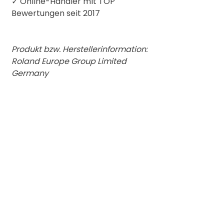
✓
Online-Händler mit TOP
Bewertungen seit 2017
Produkt bzw. Herstellerinformation:
Roland Europe Group Limited
Germany
Eisenstrasse 2-4 // 65428
Rüsselsheim
+49 0173/1908671