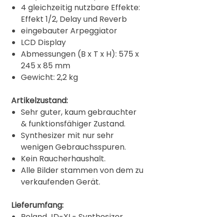
4 gleichzeitig nutzbare Effekte:
Effekt 1/2, Delay und Reverb
eingebauter Arpeggiator
LCD Display
Abmessungen (B x T x H): 575 x
245 x 85 mm
Gewicht: 2,2 kg
Artikelzustand:
Sehr guter, kaum gebrauchter
& funktionsfähiger Zustand.
Synthesizer mit nur sehr
wenigen Gebrauchsspuren.
Kein Raucherhaushalt.
Alle Bilder stammen von dem zu
verkaufenden Gerät.
Lieferumfang:
Roland JD-XI - Synthesizer,