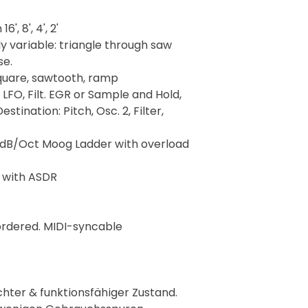
', 8', 4', 2'
 variable: triangle through saw
se.
square, sawtooth, ramp
LFO, Filt. EGR or Sample and Hold,
stination: Pitch, Osc. 2, Filter,
 24dB/Oct Moog Ladder with overload
 with ASDR
ordered. MIDI-syncable
hter & funktionsfähiger Zustand.