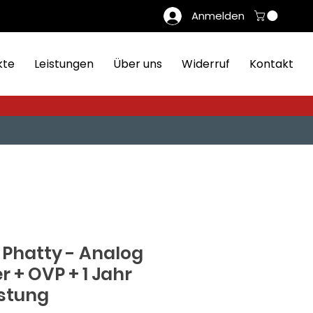
Anmelden
kte
Leistungen
Über uns
Widerruf
Kontakt
 Phatty - Analog
r + OVP + 1 Jahr
stung