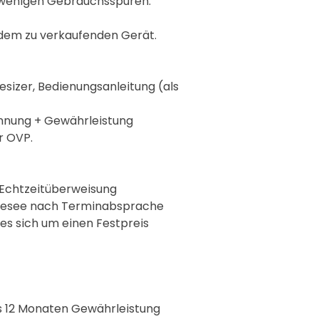
r wenigen Gebrauchsspuren.
 dem zu verkaufenden Gerät.
esizer, Bedienungsanleitung (als
hnung + Gewährleistung
r OVP.
Echtzeitüberweisung
hnesee nach Terminabsprache
 es sich um einen Festpreis
 12 Monaten Gewährleistung