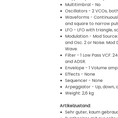
Multitimbral - No
Oscillators - 2 VCOs, both 16
Waveforms - Continuously
and square to narrow pul
LFO - LFO with triangle, 
Modulation - Mod Source: 
and Osc. 2 or Noise. Mod De
Wave.
Filter - 1 Low Pass VCF:
and ADSR.
Envelope - 1 Volume amp
Effects - None
Sequencer - None
Arpeggiator - Up, down, 
Weight: 2,6 kg
Artikelzustand:
Sehr guter, kaum gebrauc