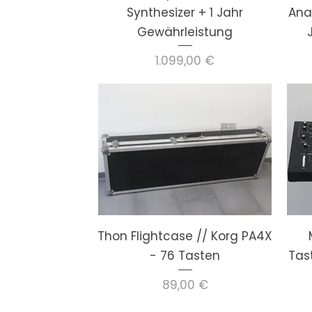
Synthesizer + 1 Jahr
Ana
Gewährleistung
Preis
1.099,00 €
Thon Flightcase // Korg PA4X
- 76 Tasten
Tas
Preis
89,00 €