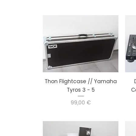
Thon Flightcase // Yamaha
Tyros 3 - 5
C
Preis
99,00 €