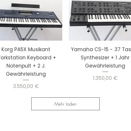
Korg PA5X Musikant
Yamaha CS-15 - 37 Tas
orkstation Keyboard +
Synthesizer + 1 Jahr
Notenpult + 2 J.
Gewährleistung
Gewährleistung
Preis
1.350,00 €
Preis
3.550,00 €
Mehr laden