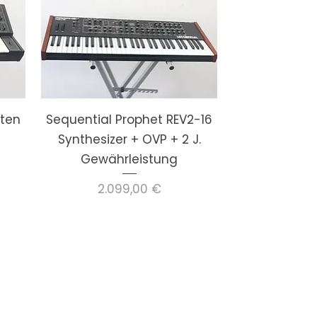
ten
Sequential Prophet REV2-16
Synthesizer + OVP + 2 J.
Gewährleistung
Preis
2.099,00 €